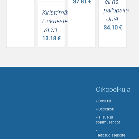
eli ns.
37.81
€
pallopaita
Kiristämätön
UniA
Liukuestesukka
34.10
€
KLS1
13.18
€
Oikopolkuja
» Oma tili
» Ostoskori
» Tilaus- ja
sopimusehdot
»
Tietosuojaseloste