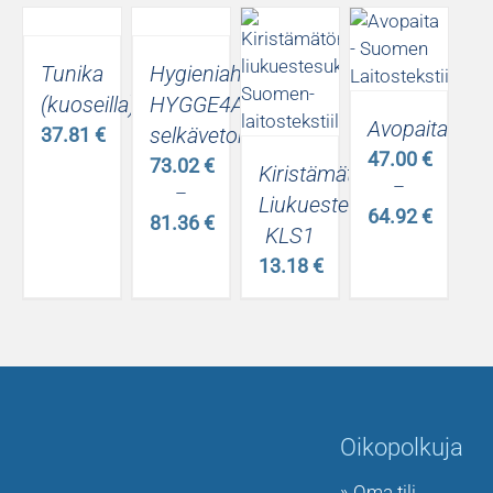
Tunika
Hygieniahaalari
(kuoseilla)
HYGGE4A
Avopaita
selkävetoketjulla
37.81
€
47.00
€
73.02
€
Kiristämätön
–
–
Liukuestesukka
64.92
€
81.36
€
KLS1
Hintaluokka
Hintaluokka:
13.18
€
47.00 €
73.02 €
-
-
64.92 €
81.36 €
Oikopolkuja
» Oma tili