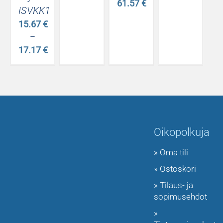
85.84 €
Hintaluokka:
61.57
€
ISVKK1
-
22.97 €
Hintaluokka:
15.67
€
94.19 €
-
55.71 €
–
24.49 €
-
17.17
€
61.57 €
Hintaluokka:
15.67 €
-
17.17 €
Oikopolkuja
» Oma tili
» Ostoskori
» Tilaus- ja
sopimusehdot
»