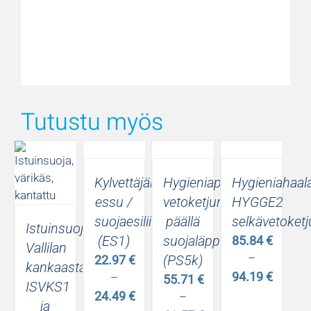
Tutustu myös
Kylvettäjän
Hygieniapatjansuoja,
Hygieniahaala
essu /
vetoketjun
HYGGE2
suojaesiliina
päällä
selkävetoketj
Istuinsuoja
(ES1)
suojaläppä
85.84
€
Vallilan
–
(PS5k)
22.97
€
kankaasta
94.19
€
–
55.71
€
ISVKS1
Hintaluokka
24.49
€
–
ja