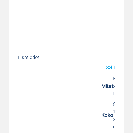
Lisätiedot
Lisätiedot
Ei
Mitat
saatavill
tietoa
80 x 200 
12 cm, 9
Koko
x 200 x 1
cm