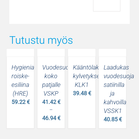
Tutustu myös
Hygienia
Vuodesuoja
Kääntölakana
Laadukas
roiske-
koko
kylvetykseen
vuodesuoja
esiliina
patjalle
KLK1
satiinilla
(HRE)
VSKP
ja
39.48
€
kahvoilla
59.22
€
41.42
€
–
VSSK1
46.94
€
40.85
€
Hintaluokka:
41.42 €