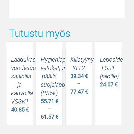
Tutustu myös
Laadukas
Hygieniapatjansuoja,
Kiilatyyny
Leposide
vuodesuoja
vetoketjun
KLT2
LSJ1
satiinilla
päällä
(jaloille)
39.34
€
–
ja
suojaläppä
24.07
€
77.47
€
kahvoilla
(PS5k)
Hintaluokka:
VSSK1
55.71
€
39.34 €
–
40.85
€
-
61.57
€
77.47 €
Hintaluokka:
55.71 €