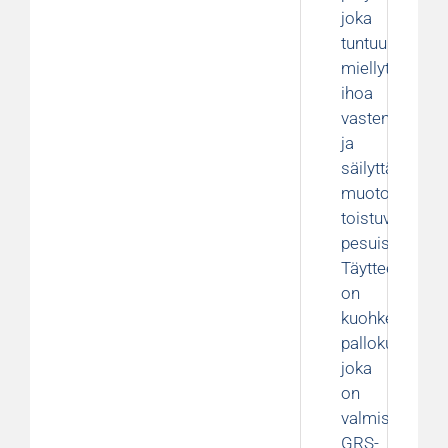
joka
tuntuu
miellyttävältä
ihoa
vasten
ja
säilyttää
muotonsa
toistuvissa
pesuissa.
Täytteenä
on
kuohkea
pallokuitu,
joka
on
valmistettu
GRS-