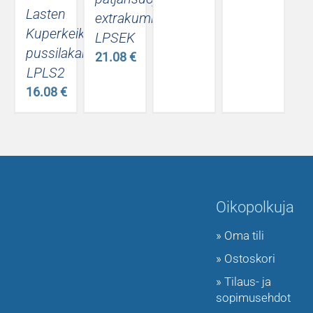
Lasten
extrakuminauhalla
Kuperkeikka
LPSEK
pussilakanasetti
21.08
€
LPLS2
16.08
€
Oikopolkuja
» Oma tili
» Ostoskori
» Tilaus- ja
sopimusehdot