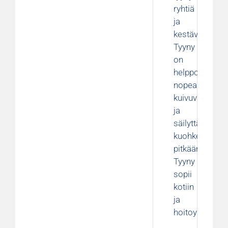
ryhtiä
ja
kestävyyttä.
Tyyny
on
helppohoitoine
nopeasti
kuivuva
ja
säilyttää
kuohkeutensa
pitkään.
Tyyny
sopii
kotiin
ja
hoitoympäristö