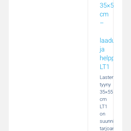
35×55
cm
–
laadukas
ja
helppohoit
LT1
Lasten
tyyny
35×55
cm
LT1
on
suunniteltu
tarjoamaan