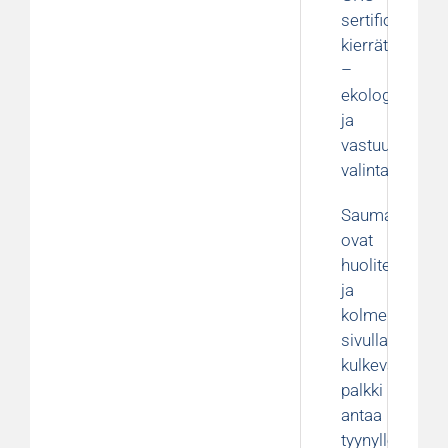
sertifioidusta
kierrätyspolye
–
ekologinen
ja
vastuullinen
valinta.
Saumat
ovat
huolitellut
ja
kolmella
sivulla
kulkeva
palkki
antaa
tyynylle