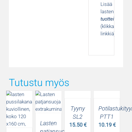
Lisää
lasten
tuotteita
(klikkaa
linkkiä)
Tutustu myös
Tyyny
Potilastukity
SL2
PTT1
Lasten
15.50
€
10.19
€
patjansuojus