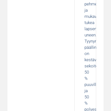
pehmeää
ja
mukavaa
tukea
lapsen
uneen.
Tyynyn
päällinen
on
kestävää
sekoitekangas
50
%
puuvillaa
ja
50
%
polyesteriä,